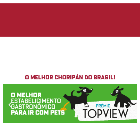
O melhor Choripán do Brasil!